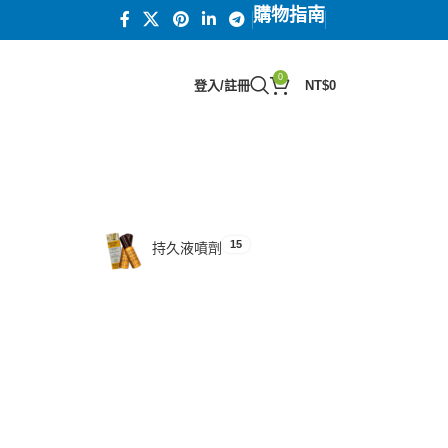
購物指南
0
登入/註冊
NT$
0
15
汗馬糖系列
15
持久液噴劑