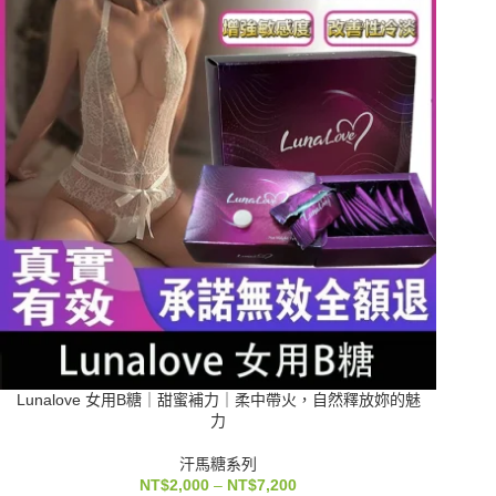
Lunalove 女用B糖｜甜蜜補力｜柔中帶火，自然釋放妳的魅
力
汗馬糖系列
NT$
2,000
–
NT$
7,200