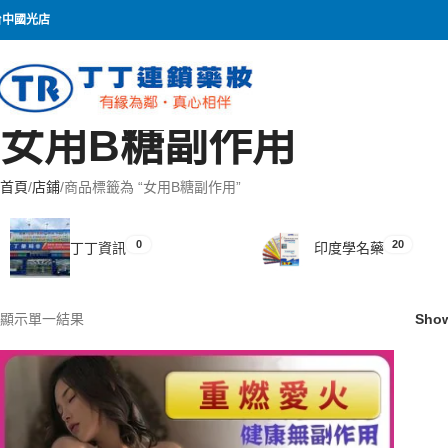
台中國光店
女用B糖副作用
首頁
店鋪
商品標籤為 “女用B糖副作用”
0
20
丁丁資訊
印度學名藥
顯示單一結果
Sho