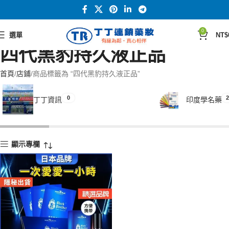
0
選單
NT$
四代黑豹持久液正品
首頁
店鋪
商品標籤為 “四代黑豹持久液正品”
0
2
丁丁資訊
印度學名藥
顯示專欄