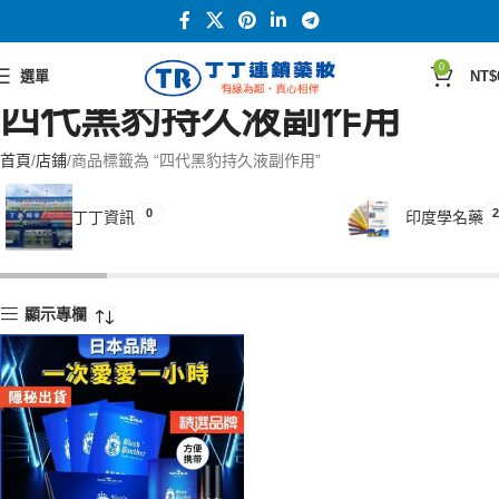
0
選單
NT$
四代黑豹持久液副作用
首頁
店鋪
商品標籤為 “四代黑豹持久液副作用”
0
2
丁丁資訊
印度學名藥
顯示專欄