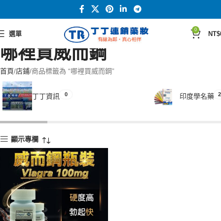
0
選單
NT$
哪裡買威而鋼
首頁
店鋪
商品標籤為 “哪裡買威而鋼”
0
2
丁丁資訊
印度學名藥
顯示專欄