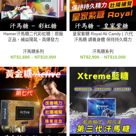
Hamer汗馬糖二代彩虹糖｜原廠
皇家紫糖 Royal Ali Candy | 六代
正品，補益陽氣、高爆發力
汗馬糖 調養身體 保持持久精力
汗馬糖系列
汗馬糖系列
NT$
1,680
–
NT$
10,000
NT$
2,900
–
NT$
10,000