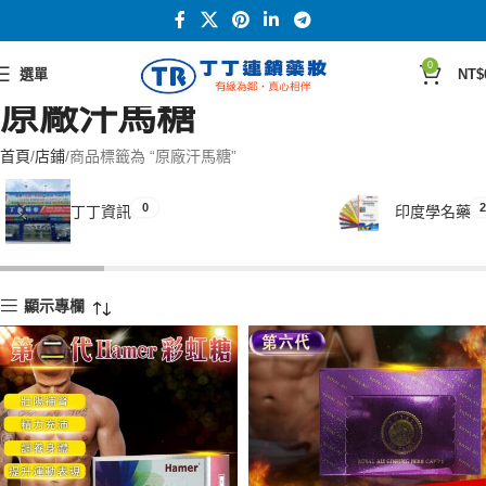
0
選單
NT$
原廠汗馬糖
首頁
店鋪
商品標籤為 “原廠汗馬糖”
0
2
丁丁資訊
印度學名藥
顯示專欄