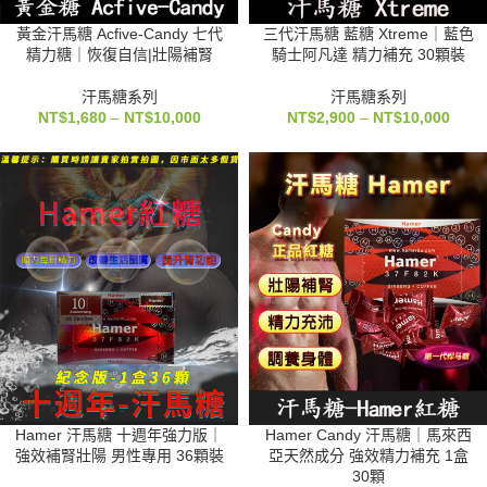
黃金汗馬糖 Acfive-Candy 七代
三代汗馬糖 藍糖 Xtreme｜藍色
精力糖｜恢復自信|壯陽補腎
騎士阿凡達 精力補充 30顆裝
汗馬糖系列
汗馬糖系列
NT$
1,680
–
NT$
10,000
NT$
2,900
–
NT$
10,000
Hamer 汗馬糖 十週年強力版｜
Hamer Candy 汗馬糖｜馬來西
強效補腎壯陽 男性專用 36顆裝
亞天然成分 強效精力補充 1盒
30顆