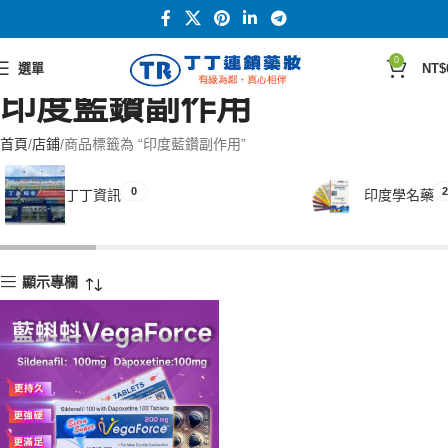
0
選單
NT$
印度藍鑽副作用
首頁
店鋪
商品標籤為 “印度藍鑽副作用”
0
2
丁丁資訊
印度學名藥
顯示專欄