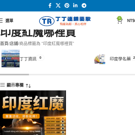
0
選單
NT$
印度紅魔哪裡買
首頁
店鋪
商品標籤為 “印度紅魔哪裡買”
0
2
丁丁資訊
印度學名藥
顯示專欄