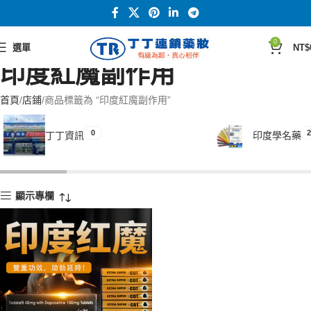
0
選單
NT$
印度紅魔副作用
首頁
店鋪
商品標籤為 “印度紅魔副作用”
0
2
丁丁資訊
印度學名藥
顯示專欄