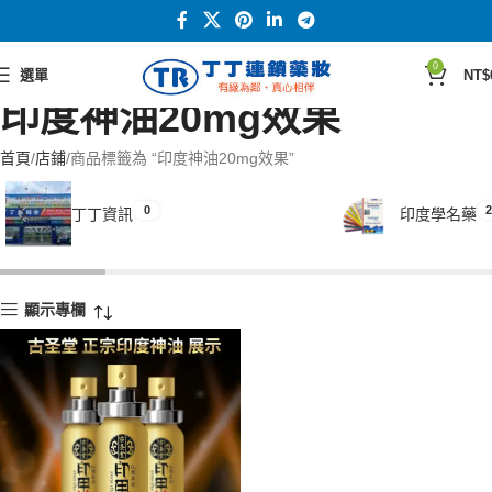
0
選單
NT$
印度神油20mg效果
首頁
店鋪
商品標籤為 “印度神油20mg效果”
0
2
丁丁資訊
印度學名藥
顯示專欄