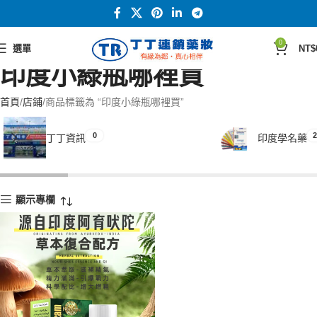
0
選單
NT$
印度小綠瓶哪裡買
首頁
店鋪
商品標籤為 “印度小綠瓶哪裡買”
0
2
丁丁資訊
印度學名藥
顯示專欄