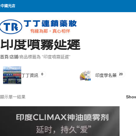
台中國光店
印度噴霧延遲
首頁
店鋪
商品標籤為 “印度噴霧延遲”
0
20
丁丁資訊
印度學名藥
顯示單一結果
Sho