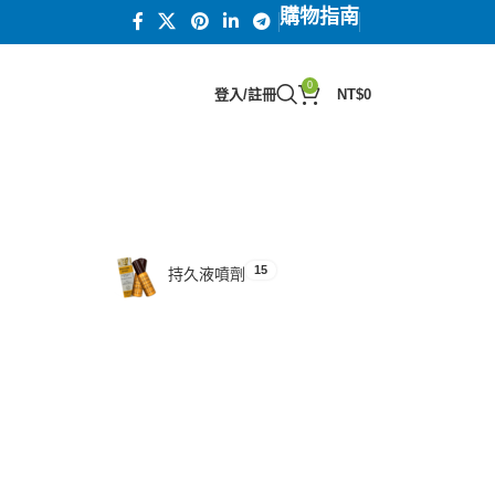
購物指南
0
登入/註冊
NT$
0
15
汗馬糖系列
15
持久液噴劑