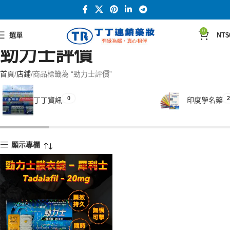
0
選單
NT$
勁力士評價
首頁
店鋪
商品標籤為 “勁力士評價”
0
2
丁丁資訊
印度學名藥
顯示專欄