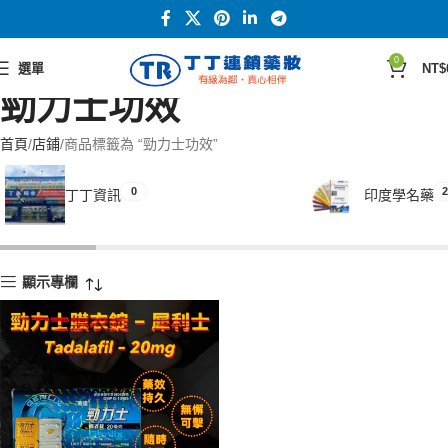
0
選單
NT$
勁力士功效
首頁
店鋪
商品標籤為 “勁力士功效”
0
2
丁丁資訊
印度學名藥
顯示專欄