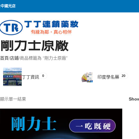
台中國光店
剛力士原廠
首頁
店鋪
商品標籤為 “剛力士原廠”
0
20
丁丁資訊
印度學名藥
顯示單一結果
Sho