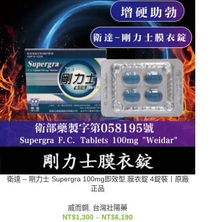
衛達 – 剛力士 Supergra 100mg即效型 膜衣錠 4錠裝丨原廠
正品
威而鋼
,
台灣壯陽藥
NT$
1,300
–
NT$
6,190