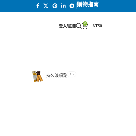
購物指南
0
登入/註冊
NT$
0
15
汗馬糖系列
15
持久液噴劑