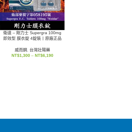
衛達 – 剛力士 Supergra 100mg
即效型 膜衣錠 4錠裝丨原廠正品
威而鋼
,
台灣壯陽藥
NT$
1,300
–
NT$
6,190