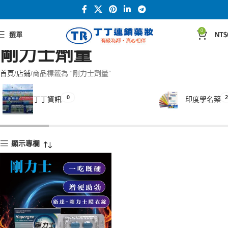
0
選單
NT$
剛力士劑量
首頁
店鋪
商品標籤為 “剛力士劑量”
0
2
丁丁資訊
印度學名藥
顯示專欄