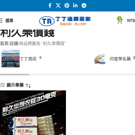
0
選單
NT$
利久樂價錢
首頁
店鋪
商品標籤為 “利久樂價錢”
0
2
丁丁資訊
印度學名藥
顯示專欄