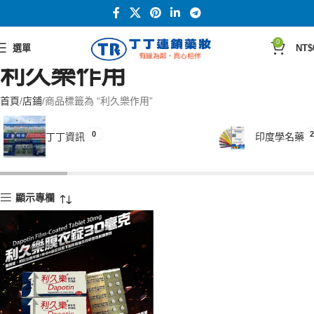
0
選單
NT$
利久樂作用
首頁
店鋪
商品標籤為 “利久樂作用”
0
2
丁丁資訊
印度學名藥
顯示專欄