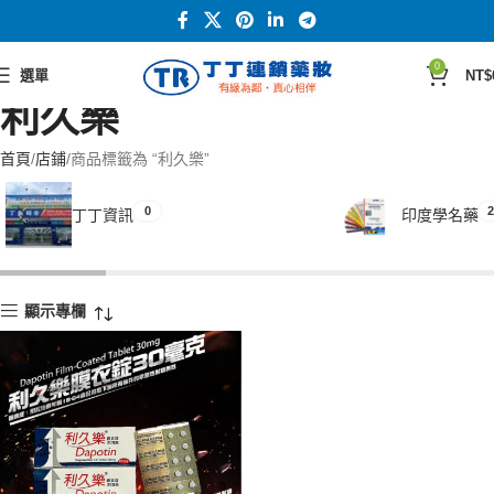
0
選單
NT$
利久樂
首頁
店鋪
商品標籤為 “利久樂”
0
2
丁丁資訊
印度學名藥
顯示專欄