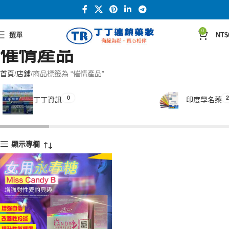
0
選單
NT$
催情產品
首頁
店鋪
商品標籤為 “催情產品”
0
2
丁丁資訊
印度學名藥
顯示專欄