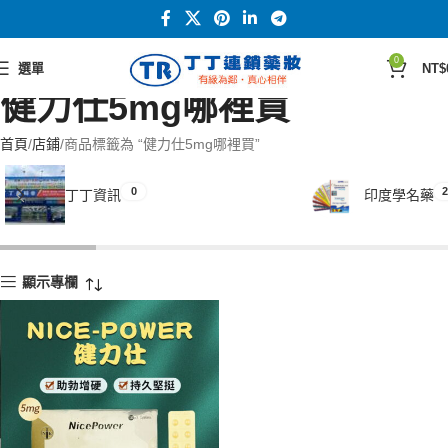
0
選單
NT$
健力仕5mg哪裡買
首頁
店鋪
商品標籤為 “健力仕5mg哪裡買”
0
2
丁丁資訊
印度學名藥
顯示專欄