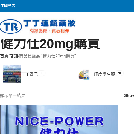
台中國光店
健力仕20mg購買
首頁
店鋪
商品標籤為 “健力仕20mg購買”
0
20
丁丁資訊
印度學名藥
顯示單一結果
Sho