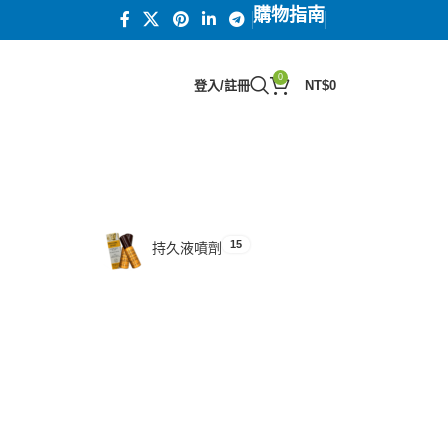
購物指南
0
登入/註冊
NT$
0
15
汗馬糖系列
15
持久液噴劑