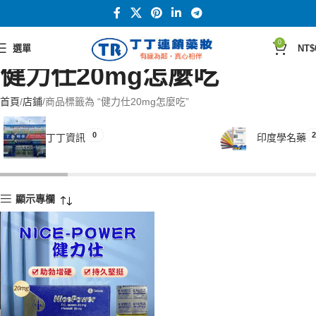
0
選單
NT$
健力仕20mg怎麼吃
首頁
店鋪
商品標籤為 “健力仕20mg怎麼吃”
0
2
丁丁資訊
印度學名藥
顯示專欄