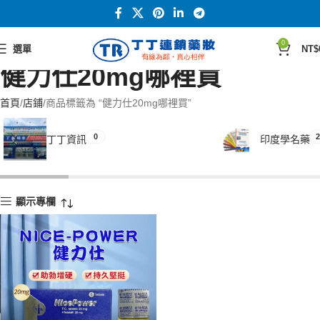
0
選單
NT$
健力仕20mg哪裡買
首頁
店鋪
商品標籤為 “健力仕20mg哪裡買”
0
2
丁丁資訊
印度學名藥
顯示專欄