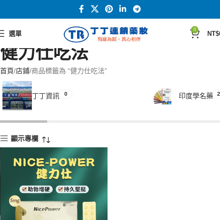
0
選單
NT$
健力仕吃法
首頁
店鋪
商品標籤為 “健力仕吃法”
0
2
丁丁資訊
印度學名藥
顯示專欄