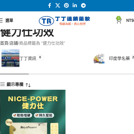
0
選單
NT$
健力仕功效
首頁
店鋪
商品標籤為 “健力仕功效”
0
2
丁丁資訊
印度學名藥
顯示專欄