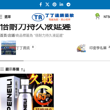
0
選單
NT$
倍耐力持久液延遲
首頁
店鋪
商品標籤為 “倍耐力持久液延遲”
0
2
丁丁資訊
印度學名藥
顯示專欄