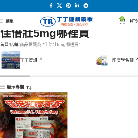
0
選單
NT$
佳倍壯5mg哪裡買
首頁
店鋪
商品標籤為 “佳倍壯5mg哪裡買”
0
2
丁丁資訊
印度學名藥
顯示專欄