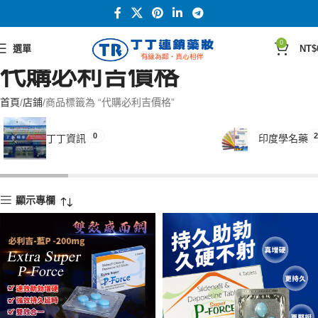
0
選單
NT$
代購必利吉價格
首頁
店鋪
商品標籤為 “代購必利吉價格”
0
2
丁丁資訊
印度學名藥
顯示專欄