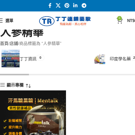
0
選單
NT$
人參精華
首頁
店鋪
商品標籤為 “人參精華”
0
2
丁丁資訊
印度學名藥
顯示專欄