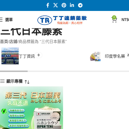
0
選單
NT$
三代日本藤素
首頁
店鋪
商品標籤為 “三代日本藤素”
0
2
丁丁資訊
印度學名藥
顯示專欄